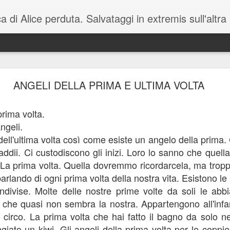
erduta. Salvataggi in extremis sull'altra riva, ingiustizie da correggere e parole da
 CHE CI ACCOMUNANO. (E UNA CHE CI SALV
ANGELI DELLA PRIMA E ULTIMA VOLTA
noi esseri umani: 
iano invece l'espressione è "a cazzo di cane" che è sempre più efficace).  Cos'è?
prima volta.
uno dietro l'altro all'improvviso e che ci aggrovigliano la mente per un tempo 
ngeli.
ta al giusto flusso mentale.  
dell'ultima volta così come esiste un angelo della prim
ci avvolge all'improvviso, nonostante attorno a noi apparentemente non ci sia n
addii. Ci custodiscono gli inizi. Loro lo sanno che quella 
nte normalità. È forse la percezione delle migliaia di ingiustizie della vita, 
 La prima volta. Quella dovremmo ricordarcela, ma trop
 vuoto. La domanda atavica: "Sì, ma poi?"  Non c'è nulla da fare. Quando arriva
rlando di ogni prima volta della nostra vita. Esistono le 
Si cerca di cacciarla  via ma è peggio. Bisogna aspettare che torni il sereno. 
ndivise. Molte delle nostre prime volte da soli le abbi
 facce umane. Vi faccio un esempio, su una parete delle scale del palazzo dove a
ta che quasi non sembra la nostra. Appartengono all'infa
 "Buongiorno". Altre volte invece gli dico: "Che vuo'?  Che ti guardi?" A secon
nte. Anche  questa cosa ha un termine preciso. Si chiama "illusione pareidolit
l circo. La prima volta che hai fatto il bagno da solo n
 giorno la faccia sul muro dovesse rispondermi, vi avviso, dandovi anche comu
giato un kiwi. Gli angeli della prima volta per le coppie