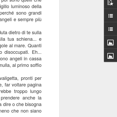
igillo luminoso della
ce la frase 
 perché sono grandi
 side" con la 
angeli e sempre più
a. Lo ripeto 
ata. Tanquen 
ta dietro di te sulla
lla tua schiena... e
 tuo parente, 
gole al mare. Quanti
he vedi così, 
 disoccupati. Eh...
state insieme 
esti essere e 
Sono angeli in cassa
eoccupazione 
ulla, al primo soffio
agari poi  un 
g su cui non 
valigetta, pronti per
e, far voltare pagina
rebbe troppo lungo
o prendere anche la
a dire o che bisogna
a meno che non siano