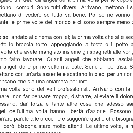
sì  potete venirmi a trovare. 
idono i compiti. Sono tutti diversi. Arrivano, mettono il s
ole e frasi senza senso, così all'improvviso, oppure ripetere a bassa vo
pettano di vedere se tutto va bene. Poi se ne vanno
Io amavo ripetere la frase della metro C di Roma: "Doors will open on the right
 tante le prime volte del mondo e ci sono sempre meno 
ica che ha il mio stesso problema, ho scoperto "tanquen portes" a Barcellon
altoparlante non ha funzionato e l'ho ripetuto assiduamente per tutta la giorn
 sei andato al cinema con lei; la prima volta che si è sedu
tto le braccia forte, appoggiando la testa e il petto a
e. È un inspiegabile senso di appartenenza verso un'altra persona che non è un
a volta che avete mangiato insieme gli spaghetti alle von
Di solito questa persona è un amico o un'amica, ma può essere anche qualcuno c
mo fatto lavorare. Quanti angeli che abbiamo lasciato
ita completamente diversa dalla tua, ma ogni volta che la vedi, ogni volta che 
hiacchiere davanti a una birretta o un caffè, senti che sei esattamente dove dovr
i angeli delle prime volte mancate. Sono un po' tristi. 
 Come per magia, allora, in quel momento , tutto diventa armonico, ogni pr
ttano con un'aria assente e scattano in piedi per un nonn
onde di questa vita, appaiono come lontanissime da te. Rifletti... lo scrivi e m
ensano che sia una chiamata per loro.
 fai un post su Facebook, poi passano due anni e lo riproponi su un vecchio blo
tima volta sono dei veri professionisti. Arrivano con la 
rare, non far pensare troppo, distrarre, alleviare il dolor
ssario, dar forza e tante altre cose che adesso sa
geli dell'ultima volta hanno libertà d'azione. Posson
urrare parole alle orecchie e suggerire quello che bisogn
rli però, bisogna stare molto attenti. Le ultime volte, 