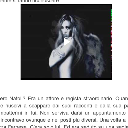
ilmente si fanno riconoscere.
Postato
10th June
da
Angelo Orlando
rcelona Catalunya
Cogli l'essenza
istanti
Quasi un Diario
0
Aggiungi un commento
iero Natoli? Era un attore e regista straordinario. Quan
nte riuscivi a scappare dai suoi racconti e dalla sua p
mbattermi in lui. Non serviva darsi un appuntamento 
o incontravo ovunque e nei posti più diversi. Una volta a 
zza Farnese. C'era solo lui. Ed era seduto su una sedi