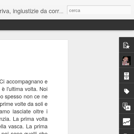
 trasformare in esperienza da provare.
A)
 Una serie di 
indefinibile, 
a. Ci accompagnano e
iente brutto, 
è l'ultima volta. Noi
delle guerre, 
po spesso non ce ne
, arriva. Poi 
prime volte da soli e
amo lasciate oltre i
bito, c'è una 
nzia. La prima volta
da di quello 
ica". Non c'è 
ella vasca. La prima
nicazione di 
 poi sono quelli che