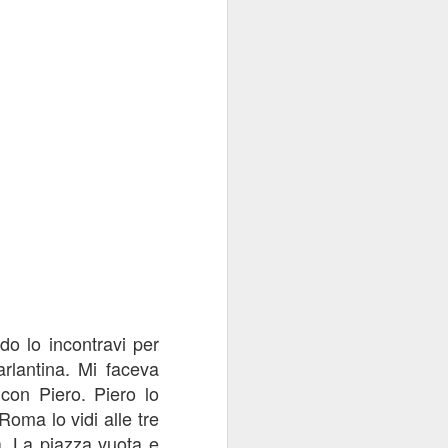
do lo incontravi per
arlantina. Mi faceva
con Piero. Piero lo
Roma lo vidi alle tre
a. La piazza vuota e