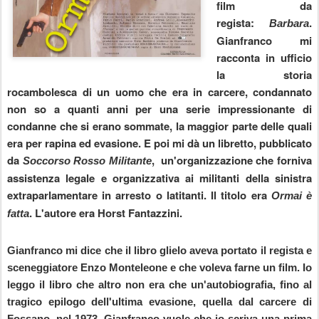
film da
regista:
.
Barbara
Gianfranco mi
racconta in ufficio
la storia
rocambolesca di un uomo che era in carcere, condannato
non so a quanti anni per una serie impressionante di
condanne che si erano sommate, la maggior parte delle quali
era per rapina ed evasione. E poi mi dà un libretto, pubblicato
da
, un'organizzazione che forniva
Soccorso Rosso Militante
assistenza legale e organizzativa ai militanti della sinistra
extraparlamentare in arresto o latitanti. Il titolo era
Ormai è
. L'autore era Horst Fantazzini.
fatta
Gianfranco mi dice che il libro glielo aveva portato il regista e
sceneggiatore Enzo Monteleone e che voleva farne un film. Io
leggo il libro che altro non era che un'autobiografia, fino al
tragico epilogo dell'ultima evasione, quella dal carcere di
Fossano, nel 1973. Gianfranco vuole che io scriva una prima