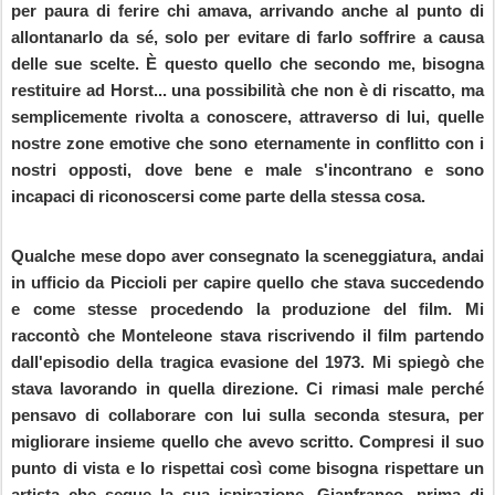
per paura di ferire chi amava, arrivando anche al punto di
allontanarlo da sé, solo per evitare di farlo soffrire a causa
delle sue scelte. È questo quello che secondo me, bisogna
restituire ad Horst... una possibilità che non è di riscatto, ma
semplicemente rivolta a conoscere, attraverso di lui, quelle
nostre zone emotive che sono eternamente in conflitto con i
nostri opposti, dove bene e male s'incontrano e sono
incapaci di riconoscersi come parte della stessa cosa.
Qualche mese dopo aver consegnato la sceneggiatura, andai
in ufficio da Piccioli per capire quello che stava succedendo
e come stesse procedendo la produzione del film. Mi
raccontò che Monteleone stava riscrivendo il film partendo
dall'episodio della tragica evasione del 1973. Mi spiegò che
stava lavorando in quella direzione. Ci rimasi male perché
pensavo di collaborare con lui sulla seconda stesura, per
migliorare insieme quello che avevo scritto. Compresi il suo
punto di vista e lo rispettai così come bisogna rispettare un
artista che segue la sua ispirazione. Gianfranco, prima di