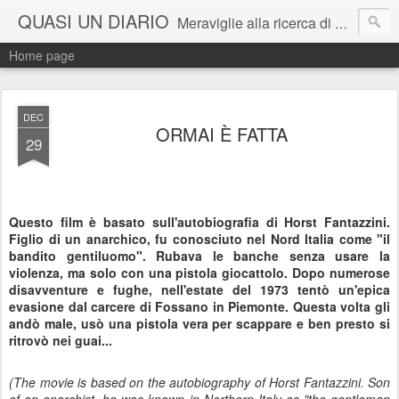
QUASI UN DIARIO
Meraviglie alla ricerca di Alice perduta. Salvataggi in extremis sull'altra riva, ingiustizie da correggere e parole da trasformare in esperienza da provare.
Home page
DEC
ORMAI È FATTA
29
Questo film è basato sull'autobiografia di Horst Fantazzini.
Figlio di un anarchico, fu conosciuto nel Nord Italia come "il
bandito gentiluomo". Rubava le banche senza usare la
violenza, ma solo con una pistola giocattolo. Dopo numerose
disavventure e fughe, nell'estate del 1973 tentò un'epica
evasione dal carcere di Fossano in Piemonte. Questa volta gli
andò male, usò una pistola vera per scappare e ben presto si
ritrovò nei guai...
(The movie is based on the autobiography of Horst Fantazzini. Son