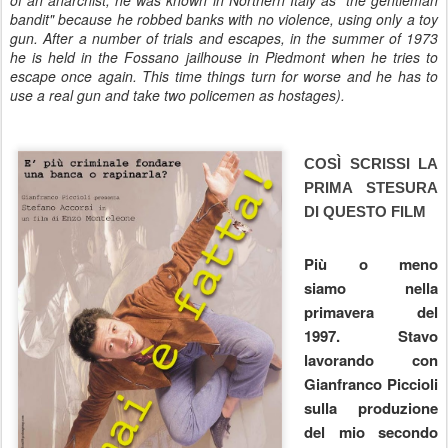
of an anarchist, he was known in Northern Italy as "the gentleman
bandit" because he robbed banks with no violence, using only a toy
gun. After a number of trials and escapes, in the summer of 1973
he is held in the Fossano jailhouse in Piedmont when he tries to
escape once again. This time things turn for worse and he has to
use a real gun and take two policemen as hostages).
COSÌ SCRISSI LA
PRIMA STESURA
DI QUESTO FILM
Più o meno
siamo nella
primavera del
1997. Stavo
lavorando con
Gianfranco Piccioli
sulla produzione
del mio secondo