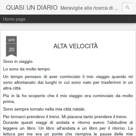
QUASI UN DIARIO
Meraviglie alla ricerca di Alice perduta. Salvataggi in extremis sull'altra riva, ingiustizie da correggere e parole da trasformare in esperienza da provare.
Home page
APR
ALTA VELOCITÀ
20
Sono in viaggio.
Lo sono da molto tempo.
Un tempo pensavo di aver cominciato il mio viaggio quando mi
sono allontanato dai luoghi in cui sono nato per trasferirmi in un
altra città.
Più in là ho scoperto che il mio viaggio era cominciato da molto
prima.
Sono sempre tornato nella mia città natale.
Per tornarci prendevo il treno. Mi piaceva tanto prendere il treno.
Durante questi viaggi di andata e ritorno avevo l'abitudine di
leggere un libro. Un libro all'andata e un libro per il ritorno. La
lettura per me era un ponte che riempiva le pause delle mie