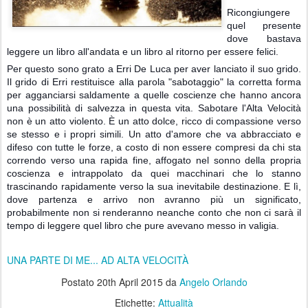
Ricongiungere
quel presente
dove bastava
leggere un libro all'andata e un libro al ritorno per essere felici.
Per questo sono grato a Erri De Luca per aver lanciato il suo grido.
Il grido di Erri restituisce alla parola "sabotaggio" la corretta forma
per agganciarsi saldamente a quelle coscienze che hanno ancora
una possibilità di salvezza in questa vita. Sabotare l'Alta Velocità
non è un atto violento. È un atto dolce, ricco di compassione verso
se stesso e i propri simili. Un atto d'amore che va abbracciato e
difeso con tutte le forze, a costo di non essere compresi da chi sta
correndo verso una rapida fine, affogato nel sonno della propria
coscienza e intrappolato da quei macchinari che lo stanno
trascinando rapidamente verso la sua inevitabile destinazione. E lì,
dove partenza e arrivo non avranno più un significato,
probabilmente non si renderanno neanche conto che non ci sarà il
tempo di leggere quel libro che pure avevano messo in valigia.
UNA PARTE DI ME... AD ALTA VELOCITÀ
Postato
20th April 2015
da
Angelo Orlando
Etichette:
Attualità