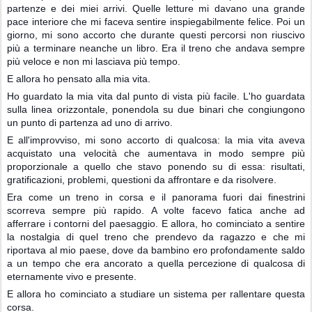
partenze e dei miei arrivi. Quelle letture mi davano una grande
pace interiore che mi faceva sentire inspiegabilmente felice. Poi un
giorno, mi sono accorto che durante questi percorsi non riuscivo
più a terminare neanche un libro. Era il treno che andava sempre
più veloce e non mi lasciava più tempo.
E allora ho pensato alla mia vita.
Ho guardato la mia vita dal punto di vista più facile. L'ho guardata
sulla linea orizzontale, ponendola su due binari che congiungono
un punto di partenza ad uno di arrivo.
E all'improvviso, mi sono accorto di qualcosa: la mia vita aveva
acquistato una velocità che aumentava in modo sempre più
proporzionale a quello che stavo ponendo su di essa: risultati,
gratificazioni, problemi, questioni da affrontare e da risolvere.
Era come un treno in corsa e il panorama fuori dai finestrini
scorreva sempre più rapido. A volte facevo fatica anche ad
afferrare i contorni del paesaggio. E allora, ho cominciato a sentire
la nostalgia di quel treno che prendevo da ragazzo e che mi
riportava al mio paese, dove da bambino ero profondamente saldo
a un tempo che era ancorato a quella percezione di qualcosa di
eternamente vivo e presente.
E allora ho cominciato a studiare un sistema per rallentare questa
corsa.