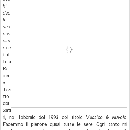
hi
deg
li
sco
nos
ciut
i
de
but
tò a
Ro
ma
al
Tea
tro
dei
Sati
ri, nel febbraio del 1993 col titolo
Messico & Nuvole
.
Facemmo il pienone quasi tutte le sere. Ogni tanto mi