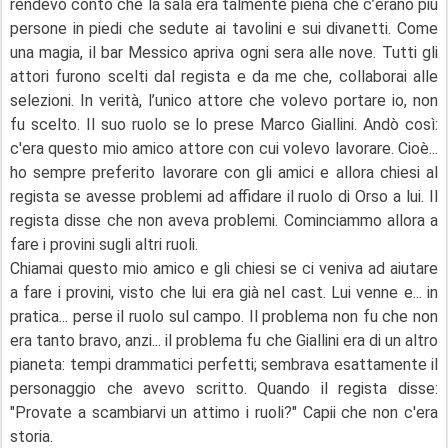
rendevo conto che la sala era talmente piena che c’erano più
persone in piedi che sedute ai tavolini e sui divanetti. Come
una magia, il bar Messico apriva ogni sera alle nove. Tutti gli
attori furono scelti dal regista e da me che, collaborai alle
selezioni. In verità, l’unico attore che volevo portare io, non
fu scelto. Il suo ruolo se lo prese Marco Giallini. Andò così:
c'era questo mio amico attore con cui volevo lavorare. Cioè...
ho sempre preferito lavorare con gli amici e allora chiesi al
regista se avesse problemi ad affidare il ruolo di Orso a lui. Il
regista disse che non aveva problemi. Cominciammo allora a
fare i provini sugli altri ruoli.
Chiamai questo mio amico e gli chiesi se ci veniva ad aiutare
a fare i provini, visto che lui era già nel cast. Lui venne e... in
pratica... perse il ruolo sul campo. Il problema non fu che non
era tanto bravo, anzi... il problema fu che Giallini era di un altro
pianeta: tempi drammatici perfetti; sembrava esattamente il
personaggio che avevo scritto. Quando il regista disse:
"Provate a scambiarvi un attimo i ruoli?" Capii che non c'era
storia.