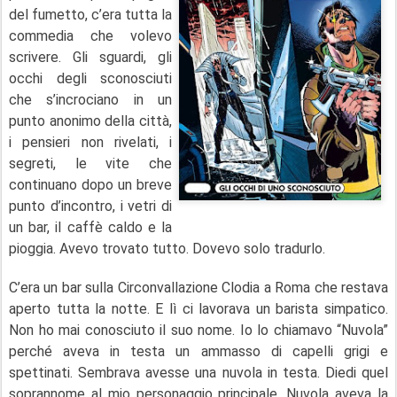
del fumetto, c’era tutta la
commedia che volevo
scrivere. Gli sguardi, gli
occhi degli sconosciuti
che s’incrociano in un
punto anonimo della città,
i pensieri non rivelati, i
segreti, le vite che
continuano dopo un breve
punto d’incontro, i vetri di
un bar, il caffè caldo e la
pioggia. Avevo trovato tutto. Dovevo solo tradurlo.
C’era un bar sulla Circonvallazione Clodia a Roma che restava
aperto tutta la notte. E lì ci lavorava un barista simpatico.
Non ho mai conosciuto il suo nome. Io lo chiamavo “Nuvola”
perché aveva in testa un ammasso di capelli grigi e
spettinati. Sembrava avesse una nuvola in testa. Diedi quel
soprannome al mio personaggio principale. Nuvola aveva la