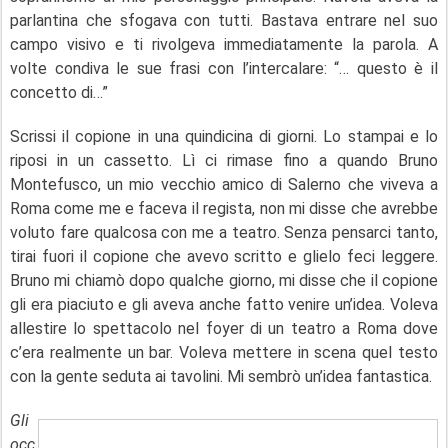
parlantina che sfogava con tutti. Bastava entrare nel suo
campo visivo e ti rivolgeva immediatamente la parola. A
volte condiva le sue frasi con l’intercalare: “… questo è il
concetto di…”
Scrissi il copione in una quindicina di giorni. Lo stampai e lo
riposi in un cassetto. Lì ci rimase fino a quando Bruno
Montefusco, un mio vecchio amico di Salerno che viveva a
Roma come me e faceva il regista, non mi disse che avrebbe
voluto fare qualcosa con me a teatro. Senza pensarci tanto,
tirai fuori il copione che avevo scritto e glielo feci leggere.
Bruno mi chiamò dopo qualche giorno, mi disse che il copione
gli era piaciuto e gli aveva anche fatto venire un’idea. Voleva
allestire lo spettacolo nel foyer di un teatro a Roma dove
c’era realmente un bar. Voleva mettere in scena quel testo
con la gente seduta ai tavolini. Mi sembrò un’idea fantastica.
Gli
occ