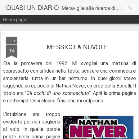
QUASI UN DIARIO
Meraviglie alla ricerca di Alice perduta. Salvataggi in extremis sull'altra riva, ingiustizie da correggere e parole da trasformare in esperienza da provare.
Home page
FEB
MESSICO & NUVOLE
14
Era la primavera del 1992. Mi svegliai una mattina di
soprassalto con un’idea nella testa: scrivere una commedia e
ambientarla tutta in un bar notturno. In quei giorni stavo
leggendo un episodio di Nathan Never, un eroe della Bonelli. Il
titolo era “
Gli occhi di uno sconosciuto
“. Aprii la prima pagina
e nell’incipit lessi alcune frasi che mi colpirono.
L’intuizione era troppo
evidente per non coglierla
al volo. In quelle parole
poste nella prima pagina