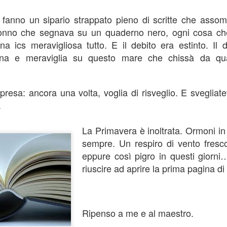
fanno un sipario strappato pieno di scritte che assomig
nonno che segnava su un quaderno nero, ogni cosa ch
a ics meravigliosa tutto. E il debito era estinto. Il
tuna e meraviglia su questo mare che chissà da q
resa: ancora una volta, voglia di risveglio. E svegliate
.
Postato
10th June
da
Angelo Orlando
rcelona Catalunya
Cogli l'essenza
istanti
Quasi un Diario
La Primavera è inoltrata. Ormoni in
sempre. Un respiro di vento fresc
eppure così pigro in questi giorni
riuscire ad aprire la prima pagina di
0
Aggiungi un commento
Ripenso a me e al maestro.