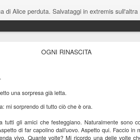
erduta. Salvataggi in extremis sull'altra riva, ingiustizie da correggere e parole da
 CHE CI ACCOMUNANO. (E UNA CHE CI SALV
OGNI RINASCITA
noi esseri umani: 
iano invece l'espressione è "a cazzo di cane" che è sempre più efficace).  Cos'è?
uno dietro l'altro all'improvviso e che ci aggrovigliano la mente per un tempo 
e.
ta al giusto flusso mentale.  
ci avvolge all'improvviso, nonostante attorno a noi apparentemente non ci sia n
tto una sorpresa già letta.
nte normalità. È forse la percezione delle migliaia di ingiustizie della vita, 
 vuoto. La domanda atavica: "Sì, ma poi?"  Non c'è nulla da fare. Quando arriva
: mi sorprendo di tutto ciò che è ora.
Si cerca di cacciarla  via ma è peggio. Bisogna aspettare che torni il sereno. 
 facce umane. Vi faccio un esempio, su una parete delle scale del palazzo dove a
 a tutti gli amici che festeggiano. Naturalmente sono 
 "Buongiorno". Altre volte invece gli dico: "Che vuo'?  Che ti guardi?" A secon
petto di far capolino dall'uovo. Aspetto qui. Faccio in 
nte. Anche  questa cosa ha un termine preciso. Si chiama "illusione pareidolit
renda vivo. Quante volte? Mi ricordo una delle volte ch
 giorno la faccia sul muro dovesse rispondermi, vi avviso, dandovi anche comu