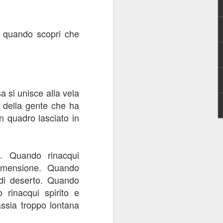
ce la frase 
 side" con la 
quando scopri che
a. Lo ripeto 
ata. Tanquen 
 tuo parente, 
he vedi così, 
a si unisce alla vela
state insieme 
 della gente che ha
esti essere e 
 quadro lasciato in
eoccupazione 
agari poi  un 
g su cui non 
ta. Quando rinacqui
dimensione. Quando
 di deserto. Quando
rinacqui spirito e
assia troppo lontana